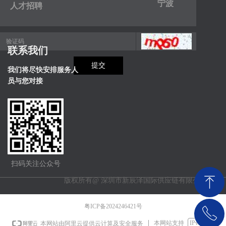
宁波
人才招聘
联系我们
提交
我们将尽快安排服务人
员与您对接
扫码关注公众号
ꁸ
版权所有@
深圳市新辰泽国际供应链有限公司
粤ICP备2024246421号
ꂅ
回到顶部
本网站支持
IPv6
本网站由阿里云提供云计算及安全服务